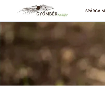
Skip
to
SPÁRGA M
content