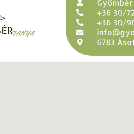
Gyömbér 
+36 30/7
+36 30/9
info@gyo
6783 Ásot