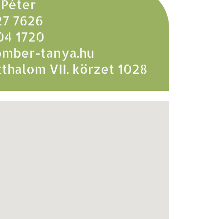
Péter
27 7626
04 1720
mber-tanya.hu
thalom VII. körzet 1028