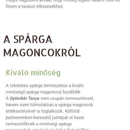
mégis nagyszerű annak, hogy mindig legyen valami friss és
finom a tavaszi étkezésekhez.
A SPÁRGA
MAGONCOKRÓL
Kiváló minőség
A tökéletes spárga termesztése a kiváló
minőségű spárga magonccal kezdődik.
A
Gyömbér Tanya
nem csupán termesztéssel,
hanem ezen túlmutatóan a spárga magoncok
értékesítésével is foglalkozik. Külföldi
partnereinken keresztül juttatjuk el hazai
termesztőknek a minőségi spárga