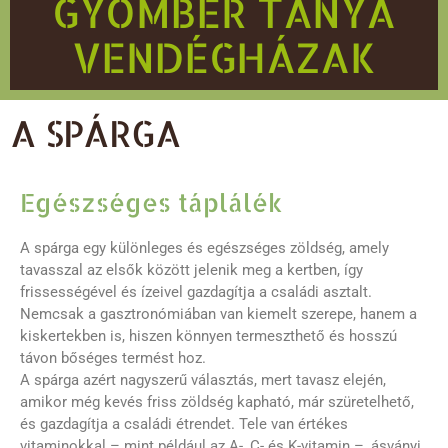
GYÖMBÉR TANYA
VENDÉGHÁZAK
A SPÁRGA
Egészséges táplálék
A spárga egy különleges és egészséges zöldség, amely
tavasszal az elsők között jelenik meg a kertben, így
frissességével és ízeivel gazdagítja a családi asztalt.
Nemcsak a gasztronómiában van kiemelt szerepe, hanem a
kiskertekben is, hiszen könnyen termeszthető és hosszú
távon bőséges termést hoz.
A spárga azért nagyszerű választás, mert tavasz elején,
amikor még kevés friss zöldség kapható, már szüretelhető,
és gazdagítja a családi étrendet. Tele van értékes
vitaminokkal – mint például az A-, C- és K-vitamin –, ásványi