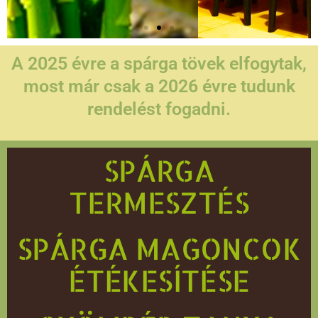
A 2025 évre a spárga tövek elfogytak,
most már csak a 2026 évre tudunk
rendelést fogadni.
SPÁRGA
TERMESZTÉS
SPÁRGA MAGONCOK
ÉTÉKESÍTÉSE