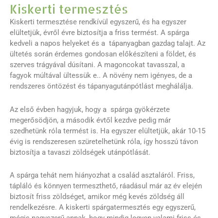
Kiskerti termesztés
Kiskerti termesztése rendkívül egyszerű, és ha egyszer
elültetjük, évről évre biztosítja a friss termést. A spárga
kedveli a napos helyeket és a tápanyagban gazdag talajt. Az
ültetés során érdemes gondosan előkészíteni a földet, és
szerves trágyával dúsítani. A magoncokat tavasszal, a
fagyok múltával ültessük e.. A növény nem igényes, de a
rendszeres öntözést és tápanyagutánpótlást meghálálja.
Az első évben hagyjuk, hogy a spárga gyökérzete
megerősödjön, a második évtől kezdve pedig már
szedhetünk róla termést is. Ha egyszer elültetjük, akár 10-15
évig is rendszeresen szüretelhetünk róla, így hosszú távon
biztosítja a tavaszi zöldségek utánpótlását.
A spárga tehát nem hiányozhat a család asztaláról. Friss,
tápláló és könnyen termeszthető, ráadásul már az év elején
biztosít friss zöldséget, amikor még kevés zöldség áll
rendelkezésre. A kiskerti spárgatermesztés egy egyszerű,