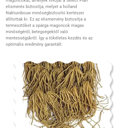
magoncokat, amelyek nívóját a Select Plan
elismerés biztosítja, melyet a holland
Naktuinbouw minőségbiztosító kertészei
állítottak ki. Ez az elismervény biztosítja a
termesztőket a spárga magoncok magas
minőségéről, betegségektől való
mentességükről. Így a tökéletes kezdés és az
optimális eredmény garantált.