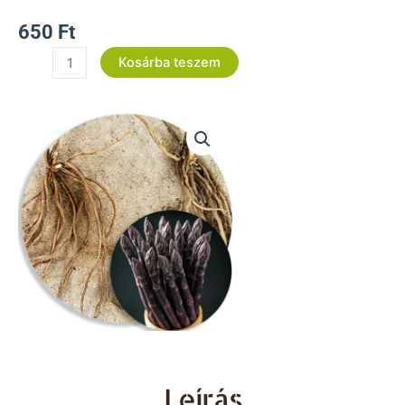
650
Ft
Erasmus
Kosárba teszem
Spárga
Magonc
mennyiség
Leírás