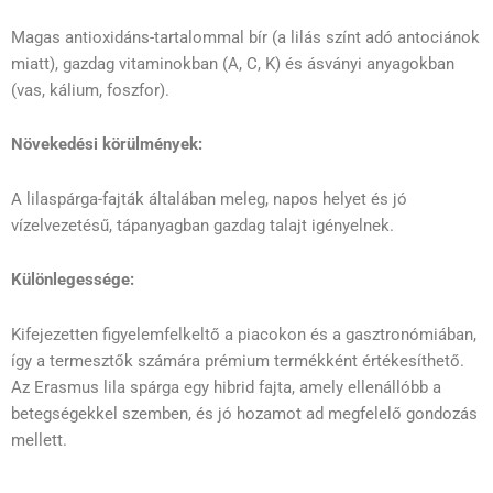
Magas antioxidáns-tartalommal bír (a lilás színt adó antociánok
miatt), gazdag vitaminokban (A, C, K) és ásványi anyagokban
(vas, kálium, foszfor).
Növekedési körülmények:
A lilaspárga-fajták általában meleg, napos helyet és jó
vízelvezetésű, tápanyagban gazdag talajt igényelnek.
Különlegessége:
Kifejezetten figyelemfelkeltő a piacokon és a gasztronómiában,
így a termesztők számára prémium termékként értékesíthető.
Az Erasmus lila spárga egy hibrid fajta, amely ellenállóbb a
betegségekkel szemben, és jó hozamot ad megfelelő gondozás
mellett.