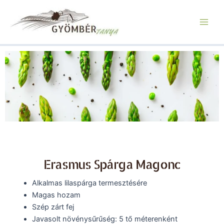
Skip
Main
to
Men
content
Erasmus Spárga Magonc
Alkalmas lilaspárga termesztésére
Magas hozam
Szép zárt fej
Javasolt növénysűrűség: 5 tő méterenként