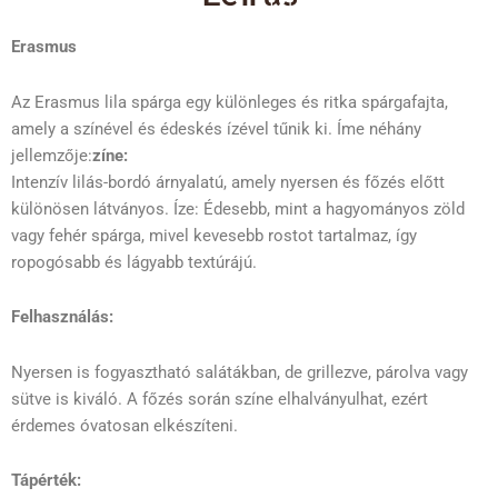
Erasmus
Az Erasmus lila spárga egy különleges és ritka spárgafajta,
amely a színével és édeskés ízével tűnik ki. Íme néhány
jellemzője:
zíne:
Intenzív lilás-bordó árnyalatú, amely nyersen és főzés előtt
különösen látványos. Íze: Édesebb, mint a hagyományos zöld
vagy fehér spárga, mivel kevesebb rostot tartalmaz, így
ropogósabb és lágyabb textúrájú.
Felhasználás:
Nyersen is fogyasztható salátákban, de grillezve, párolva vagy
sütve is kiváló. A főzés során színe elhalványulhat, ezért
érdemes óvatosan elkészíteni.
Tápérték: