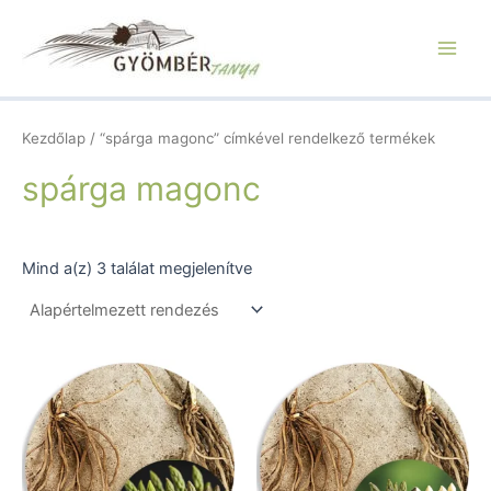
Skip
Main
to
Men
content
Kezdőlap
/ “spárga magonc” címkével rendelkező termékek
spárga magonc
Mind a(z) 3 találat megjelenítve