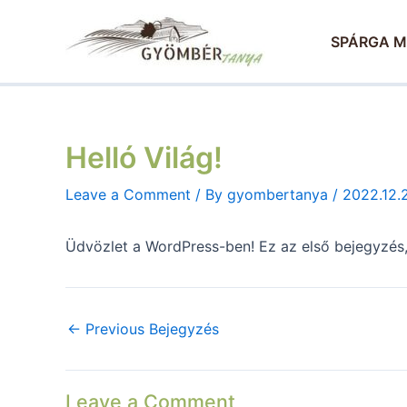
Skip
to
SPÁRGA M
content
Helló Világ!
Leave a Comment
/ By
gyombertanya
/
2022.12.
Üdvözlet a WordPress-ben! Ez az első bejegyzés, a
←
Previous Bejegyzés
Leave a Comment