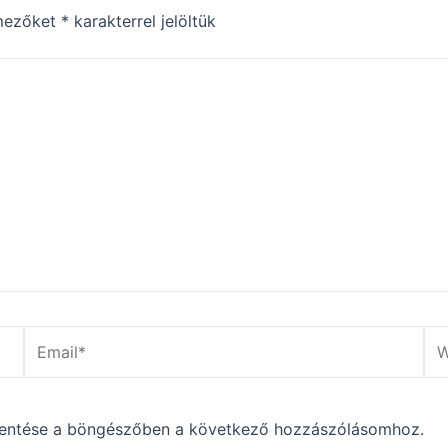
mezőket
*
karakterrel jelöltük
Email*
We
entése a böngészőben a következő hozzászólásomhoz.