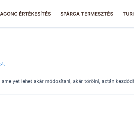
AGONC ÉRTÉKESÍTÉS
SPÁRGA TERMESZTÉS
TUR
24.
melyet lehet akár módosítani, akár törölni, aztán kezdődhe