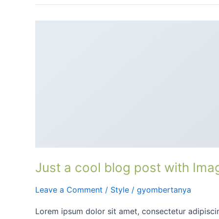
Just
a
cool
blog
post
with
Images
Just a cool blog post with Ima
Leave a Comment
/
Style
/
gyombertanya
Lorem ipsum dolor sit amet, consectetur adipiscing