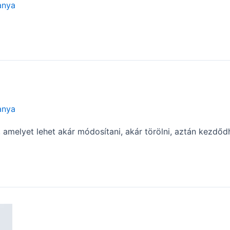
anya
anya
melyet lehet akár módosítani, akár törölni, aztán kezdődhe