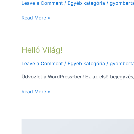
Leave a Comment
/
Egyéb kategória
/
gyombert
Read More »
Helló Világ!
Helló
Világ!
Leave a Comment
/
Egyéb kategória
/
gyombert
Üdvözlet a WordPress-ben! Ez az első bejegyzés, a
Read More »
Welcome
to