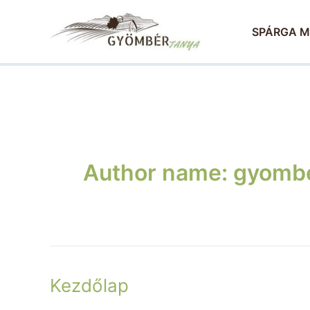
Skip
to
SPÁRGA M
content
Author name: gyomb
Kezdőlap
Kezdőlap