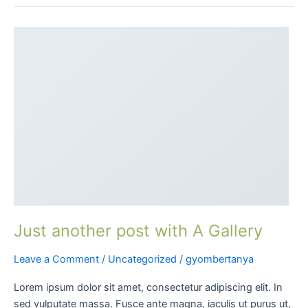
Just
another
post
with
A
Gallery
Just another post with A Gallery
Leave a Comment
/
Uncategorized
/
gyombertanya
Lorem ipsum dolor sit amet, consectetur adipiscing elit. In
sed vulputate massa. Fusce ante magna, iaculis ut purus ut,