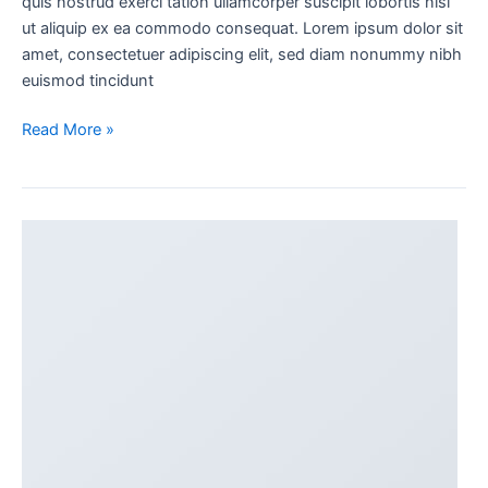
quis nostrud exerci tation ullamcorper suscipit lobortis nisl
ut aliquip ex ea commodo consequat. Lorem ipsum dolor sit
amet, consectetuer adipiscing elit, sed diam nonummy nibh
euismod tincidunt
Read More »
An
Amazing
responsive
and
Retina
ready
theme.